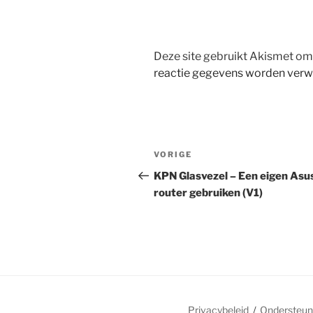
Deze site gebruikt Akismet o
reactie gegevens worden verw
Bericht
Vorig
VORIGE
navigatie
bericht
KPN Glasvezel – Een eigen Asu
router gebruiken (V1)
Privacybeleid
Ondersteun