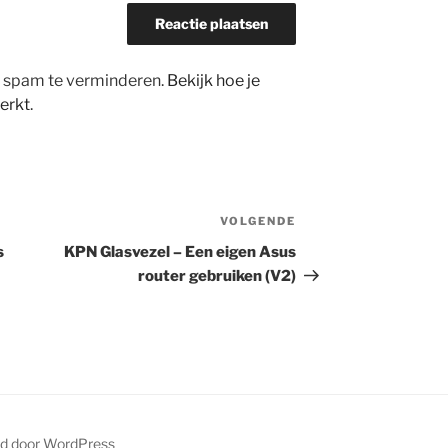
m spam te verminderen.
Bekijk hoe je
erkt
.
VOLGENDE
Volgend
bericht
s
KPN Glasvezel – Een eigen Asus
router gebruiken (V2)
d door WordPress