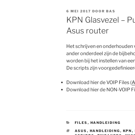
GEPLAATST
6 MEI 2017
DOOR
BAS
OP
KPN Glasvezel – Pub
Asus router
Het schrijven en onderhouden v
ander onderdeel zijn de bijbeho
worden bij het instellen van e
De scripts zijn voorgedefinieer
Download hier de VOIP Files (
A
Download hier de NON-VOIP Fil
CATEGORIEËN
FILES
,
HANDLEIDING
TAGS
ASUS
,
HANDLEIDING
,
KPN
,