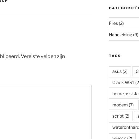
SCP
CATEGORIEË
Files
(2)
Handleiding
(9)
bliceerd.
Vereiste velden zijn
TAGS
asus
(2)
C
Clack WS1
(2
home assista
modem
(7)
script
(2)
wateronthard
winscp
(2)