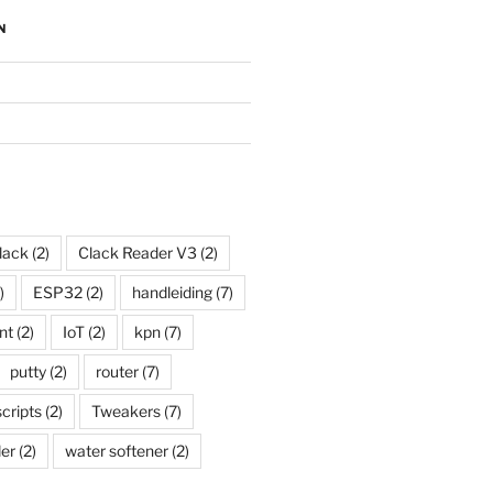
N
lack
(2)
Clack Reader V3
(2)
)
ESP32
(2)
handleiding
(7)
nt
(2)
IoT
(2)
kpn
(7)
putty
(2)
router
(7)
scripts
(2)
Tweakers
(7)
er
(2)
water softener
(2)