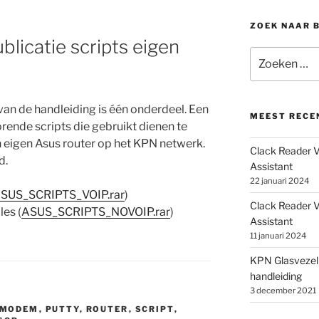
ZOEK NAAR 
licatie scripts eigen
Zoeken
naar:
an de handleiding is één onderdeel. Een
MEEST RECE
rende scripts die gebruikt dienen te
en eigen Asus router op het KPN netwerk.
Clack Reader V
d.
Assistant
22 januari 2024
SUS_SCRIPTS_VOIP.rar
)
Clack Reader V3
es (
ASUS_SCRIPTS_NOVOIP.rar
)
Assistant
11 januari 2024
KPN Glasvezel
handleiding
3 december 2021
MODEM
,
PUTTY
,
ROUTER
,
SCRIPT
,