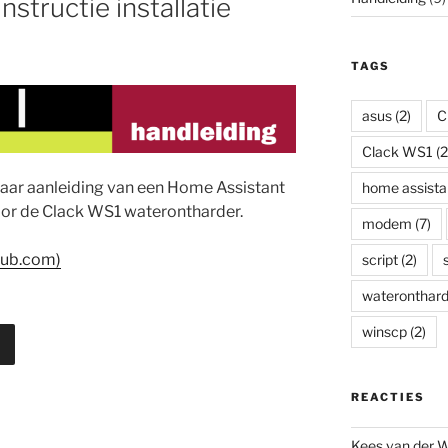
nstructie installatie
TAGS
asus
(2)
C
Clack WS1
(2
naar aanleiding van een Home Assistant
home assista
oor de Clack WS1 waterontharder.
modem
(7)
thub.com)
script
(2)
wateronthard
winscp
(2)
REACTIES
Kees van der W