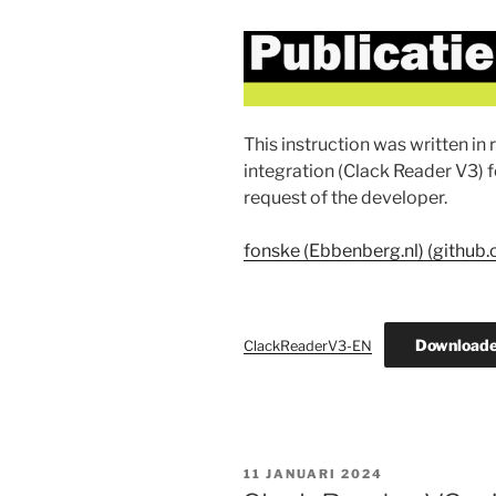
This instruction was written i
integration (Clack Reader V3) 
request of the developer.
fonske (Ebbenberg.nl) (github
Download
ClackReaderV3-EN
GEPLAATST
11 JANUARI 2024
OP